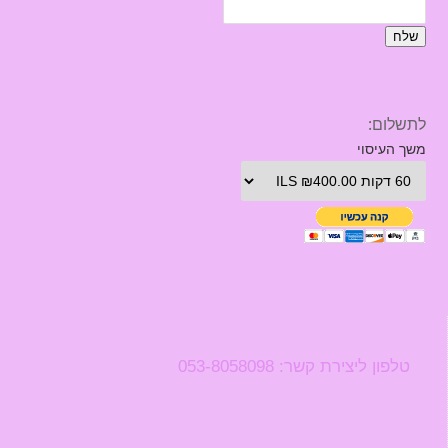
שלח
לתשלום:
משך העיסוי
טלפון ליצירת קשר: 053-8058098