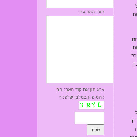
תוכן ההודעה
ת
ות
ת.
כל
ן
אנא הזן את קוד האבטחה
המופיע במלבן שלפניך :
"ר