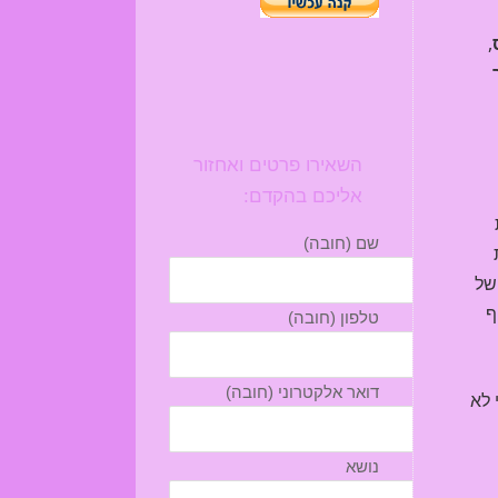
,
השאירו פרטים ואחזור
אליכם בהקדם:
שם (חובה)
ת
כתו של
ף
טלפון (חובה)
דואר אלקטרוני (חובה)
 לא
נושא