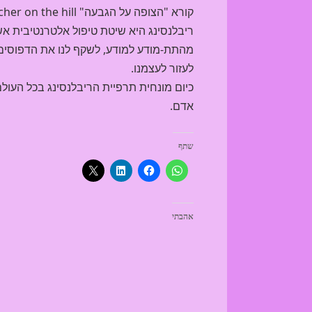
קורא "הצופה על הגבעה" The watcher on the hill")").
ריבלנסינג היא שיטת טיפול אלטרנטיבית אש
מהתת-מודע למודע, לשקף לנו את הדפוסים ה
לעזור לעצמנו.
כיום מונחית תרפיית הריבלנסינג בכל העול
אדם.
שתף
אהבתי