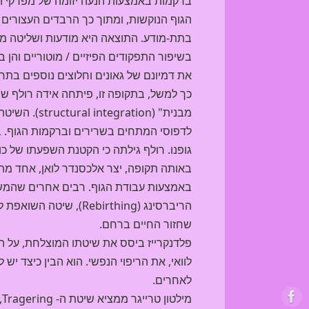
ברקמות באמצעות הנעה יזומה של מפרקי הגו
הגוף הנוקשות, ומתוך כך הרבדים העצורים
בתת-מודע. התוצאה היא מודעות ושליטה מו
בשיפור התפקודים הפיזיים / מוטוריים והן
את דמיונם של גאונים וחלוצים נוספים בתח
כך למשל, בתקופה זו, פיתחה אידה רולף שי
מבנית" (ion
לדפוסי המתחים בשרירים וברקמות הגוף. ב
גופנו. רולף גילתה כי הקטנת השפעתו של כו
באותה תקופה, יצר אלכסנדר לואן, אחד מתלמ
באמצעות עבודת הגוף. רבים אחרים שהמשיכ
הריברסינג (Rebirthing
שחזור החיים ברחם.
פלדנקרייז ביסס את שיטתו המוצלחת, על הג
לוואי, את הריפוי הנפשי. הוא הבין כיצד יש
לאחרים.
מ