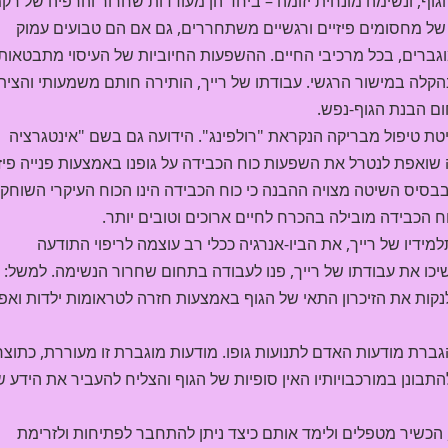
ף, ונשימה מונחית יזומה – ביחד הן מעודדות שחרור והרפיה של רק
 של מחסומים פיזיים ורגשיים משתחררים, גם אם הם טבועים עמוק
גברים, בכל מרכיבי החיים. ההשפעות החיוביות של העיסוי מתבטאות 
 בהקלה במישור הרגשי. עבודתו של רייך, הותירה חותם משמעותי והצית
ום הבנת הגוף-נפש.
טת טיפול מבריקה הנקראת "רולפינג". הידועה גם בשם "אינטגרציה
structural integrat). השיטה שואפת לנטרל את השפעות כוח הכבידה על גופנו באמצעות פנייה פי
בסיס השיטה מצויה ההבנה כי כוח הכבידה הינו הכוח העיקרי השוחק
ח הכבידה מובילה בהכרח לחיים ארוכים וטובים יותר.
ידיו של רייך, את הביו-אנרגיה ככלי רב עוצמה לריפוי התודעה
ו את עבודתו של רייך, פנו לעבודה בתחום שחרור הנשימה. למשל:
), שיטה השואפת לנקות את הזיכרון התאי של הגוף באמצעות חזרה לטראומות ילדות ואפי
ברת מודעות האדם לתנועות גופו. מודעות מוגברת זו מעוררת, כתוצר
 להתבונן במורכבויותיו האין סופיות של הגוף והצליח להעביר את הידע ש
ילטון טרייגר ממציא שיטת ה- Tragering, הכשיר מטפלים ולימד אותם כיצד ניתן להתחבר לפתיחות ולזרימת