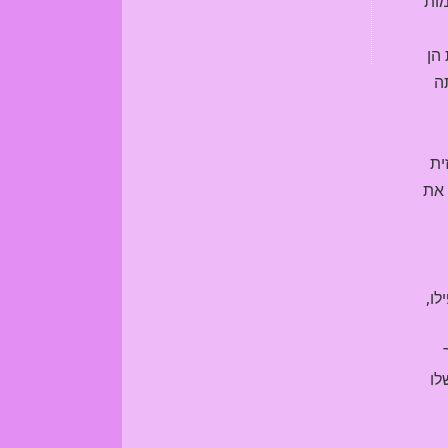
מות
הן
ה
זית
 את
לו,
לו