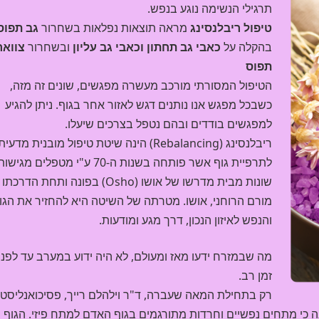
תרגילי הנשימה נוגע בנפש.
טיפול
ריבלנסינג
מראה תוצאות נפלאות בשחרור
גב תפוס
בהקלה על
כאבי גב
תחתון וכאבי גב עליון
ובשחרור
צוואר
תפוס
הטיפול המסורתי מורכב מעשרה מפגשים, שונים זה מזה,
כשבכל מפגש אנו נותנים דגש לאזור אחר בגוף. ניתן להגיע
למפגשים בודדים ובהם נטפל בצרכים שיעלו.
ריבלנסינג (Rebalancing) הינה שיטת טיפול מובנית מדעית
לתרפיית גוף אשר פותחה בשנות ה-70 ע"י מטפלים מגישו
שונות מבית מדרשו של אושו (Osho) בפונה ותחת הדר
מורם הרוחני, אושו. מטרתה של השיטה היא להחזיר את הגו
והנפש לאיזון הנכון, דרך מגע ומודעות.
מה שבמזרח ידעו מאז ומעולם, לא היה ידוע במערב עד לפני
זמן רב.
רק בתחילת המאה שעברה, ד"ר וילהלם רייך, פסיכואנליסט
ה כי מתחים נפשיים וחרדות מתורגמים בגוף האדם למתח פיזי. הגוף