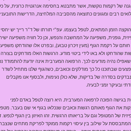
הגנה של רקמות נוקשות, אשר מתבטא בחסימה אנרגטית כרונית, על כל
ים רבים ומגוונים כתוצאה מהסביבה המלחיצה, הדרישות התובעניו
וקצה הזמן המתאים, לטפל בעצמו. עפ"י תורתו של ד"ר רייך יש יחסי
פיזית, גופנית, משפיעה על המחשבה והנפש, וכן כל חוויה משפיעה ישיר
ותם על רקמת הגוף (מעין זיכרון טבוע), ובפרט אלו שהודחקו משפיעו
ות שהודחקו ולא באו לידי ביטוי מודע. הרגשות האלו מודחקים בצורה 
אפילו נהיה מודעים לכך. הרפואה המערבית אינה יודעת להתמודד נכו
צעים שבתוכנו כל כך מודלקים וכואבים, כשהגוף שלנו מתחיל לשדר
נבדקים בסדרה של בדיקות, שלא כולן נעימות, ולבסוף אנו מקבלים
תי ובעיקר זמני לבעיה.
ת בגישה הפוכה לרפואה המערבית. היא רוצה לטפל באדם לפני
ת את הגוף מאותם רגשות וכאבים שנכלאו בגוף אי שם בעבר. מטפל
ית של המטופל וגם על בריאותו הרגשית. זהו האיזון בין הגוף לנפש. ד
 המתבססת על שילוב בין עיסוי רקמות ממוקד לפריקת מתחים שנצברו