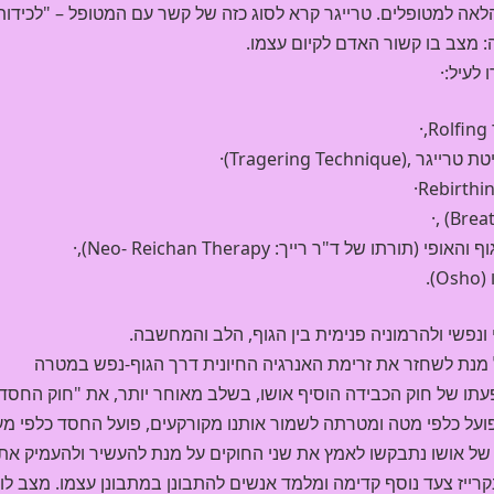
לאה למטופלים. טרייגר קרא לסוג כזה של קשר עם המטופל – "לכידות
לעיל:·
·
תו של ד"ר רייך: Neo- Reichan Therapy),·
.
י ונפשי ולהרמוניה פנימית בין הגוף, הלב והמחשבה.
 מנת לשחזר את זרימת האנרגיה החיונית דרך הגוף-נפש במטרה
ו של חוק הכבידה הוסיף אושו, בשלב מאוחר יותר, את "חוק החסד
ח הפועל כלפי מטה ומטרתה לשמור אותנו מקורקעים, פועל החסד כלפי מ
של אושו נתבקשו לאמץ את שני החוקים על מנת להעשיר ולהעמיק את
קרייז צעד נוסף קדימה ומלמד אנשים להתבונן במתבונן עצמו. מצב לו 