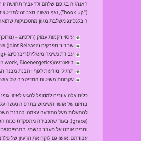
האנרגיה בגופם שלהם ולהעביר תחושה זו ה
("hook up”), ואף השווה מצב זה למדיטציה: מצב בו קשור האדם לקיום עצמו.
ריבלנסינג משלבת מגוון מהטכניקות שתוארו 
עיסוי רקמות עמוק (רולפינג – (מרוכך Rolfing,
שחרור מפרקים (Joint Release) ושיטת טרייגר ,(Tragering Technique)·
עבודת נשימה מעגלית(ריברסינג -(Rebirthing·
ביואנרגיה(Breath work, Bioenergetics) ,·
תרגילי מודעות לגוף,· הבנת מבנה הגוף והאופי (תור
עקרונות משיטות המדיטציה של אושו (Osho)
כלים אלה עוזרים למטופל להגיע לאיזון גופנ
בחזונו של אושו, השימוש בתרפיה נעשה על
להתעלות מעל התודעה עצמה. להבנת השפעת
(grace). בעוד שהכבידה מתפקדת ככו
ומרים אותנו אל מעבר לגשמי. התרפיסטים 
עבודתם. אושו גם לוקח את הרעיון של פלדנ