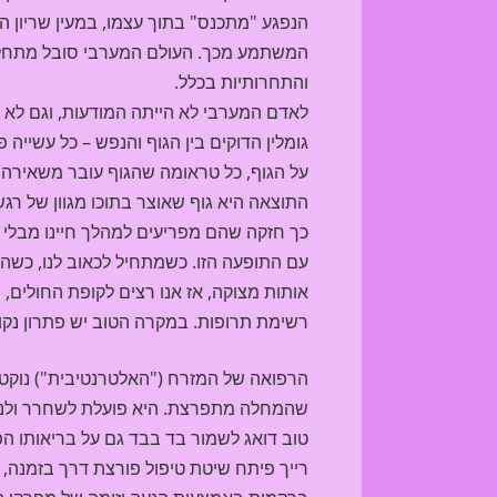
הנפגע "מתכנס" בתוך עצמו, במעין שריון 
המשתמע מכך. העולם המערבי סובל מתחלוא
והתחרותיות בכלל.
לאדם המערבי לא הייתה המודעות, וגם לא ה
גומלין הדוקים בין הגוף והנפש – כל עשייה 
על הגוף, כל טראומה שהגוף עובר משאירה ח
התוצאה היא גוף שאוצר בתוכו מגוון של רגש
כך חזקה שהם מפריעים למהלך חיינו מבלי ש
עם התופעה הזו. כשמתחיל לכאוב לנו, כשהפ
אותות מצוקה, אז אנו רצים לקופת החולים, 
רשימת תרופות. במקרה הטוב יש פתרון נקוד
הרפואה של המזרח ("האלטרנטיבית") נוקט
שהמחלה מתפרצת. היא פועלת לשחרר ולנקו
טוב דואג לשמור בד בבד גם על בריאותו הפיז
רייך פיתח שיטת טיפול פורצת דרך בזמנה,